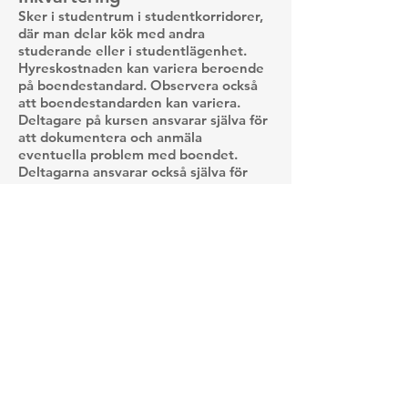
Sker i studentrum i studentkorridorer,
där man delar kök med andra
studerande eller i studentlägenhet.
Hyreskostnaden kan variera beroende
på boendestandard. Observera också
att boendestandarden kan variera.
Deltagare på kursen ansvarar själva för
att dokumentera och anmäla
eventuella problem med boendet.
Deltagarna ansvarar också själva för
sitt personliga försäkringsskydd.
Arrangör
Institutionen för svenska,
flerspråkighet och språkteknologi,
Göteborgs universitet, Box 200 SE
405 30 Göteborg.
Kursled
are
Marie Rydenvald
E-post:
marie.rydenvald@svenska.gu.se