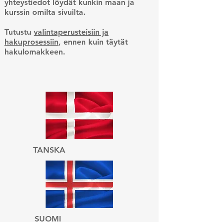
yhteystiedot löydät kunkin maan ja
kurssin omilta sivuilta.
Tutustu
valintaperusteisiin ja
hakuprosessiin
, ennen kuin täytät
hakulomakkeen.
TANSKA
SUOMI