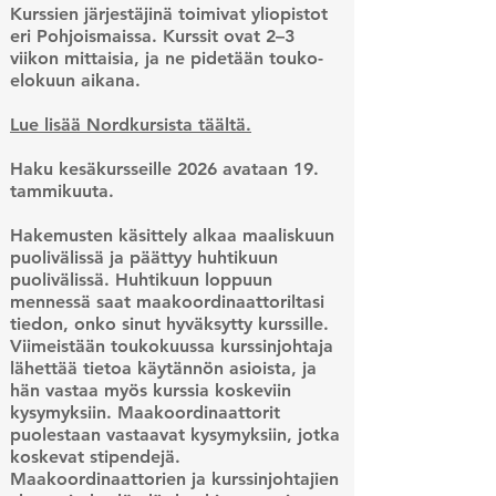
Kurssien järjestäjinä toimivat yliopistot
eri Pohjoismaissa. Kurssit ovat 2–3
viikon mittaisia, ja ne pidetään touko-
elokuun aikana.
Lue lisää Nordkursista täältä.
Haku kesäkursseille 2026 avataan 19.
tammikuuta.
Hakemusten käsittely alkaa maaliskuun
puolivälissä ja päättyy huhtikuun
puolivälissä. Huhtikuun loppuun
mennessä saat maakoordinaattoriltasi
tiedon, onko sinut hyväksytty kurssille.
Viimeistään toukokuussa kurssinjohtaja
lähettää tietoa käytännön asioista, ja
hän vastaa myös kurssia koskeviin
kysymyksiin. Maakoordinaattorit
puolestaan vastaavat kysymyksiin, jotka
koskevat stipendejä.
Maakoordinaattorien ja kurssinjohtajien