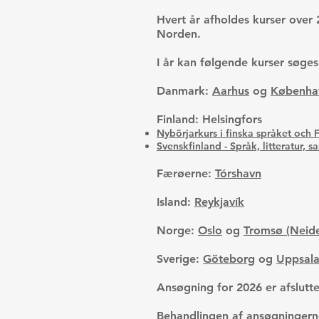
Hvert år afholdes kurser over 
Norden.
I år kan følgende kurser søges
Danmark:
Aarhus
og
Københa
Finland: Helsingfors
Nybörjarkurs i finska språket och F
Svenskfinland - Språk, litteratur,
Færøerne:
Tórshavn
Island:
Reykjavík
Norge:
Oslo
og
Tromsø (Neid
Sverige:
Göteborg
og
Uppsal
Ansøgning for 2026 er afslutte
Behandlingen af ansøgningern