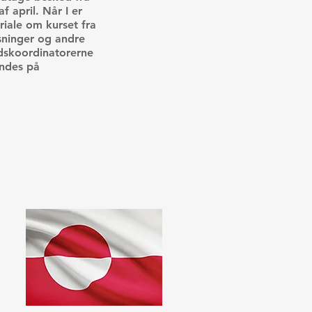
f april. Når I er
eriale om kurset fra
ysninger og andre
ndskoordinatorerne
indes på