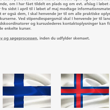
nde, om I har fået tildelt en plads og om evt. afslag i løbet a
r fra sidst i april til i løbet af maj modtage informationsmat
 er også dem, I skal henvende jer til om alle praktiske opl
kurserne. Ved stipendiespørgsmål skal I henvende jer til la
andskoordinatorer og kursuslederes kontaktoplysninger kan f
e enkelte kurser.
av og søgeprocessen
, inden du udfylder skemaet.