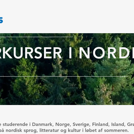
HJEM
KURSER
ANSØGNING
OM NORDKURS
KURSER
I
NORD
 studerende i Danmark, Norge, Sverige, Finland, Island, G
på nordisk sprog, litteratur og kultur i løbet af sommeren.