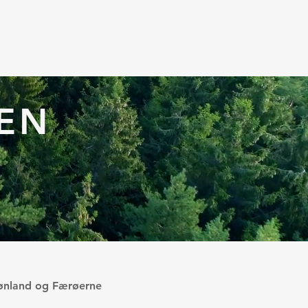
More
EN
rønland og Færøerne