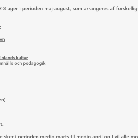
2-3 uger i perioden maj-august, som arrangeres af forskellige
:
vn
inlands kultur
 samhälle och pedagogik
en)
a
t.
e sker i perioden medio marts til medio april og I vil alle 